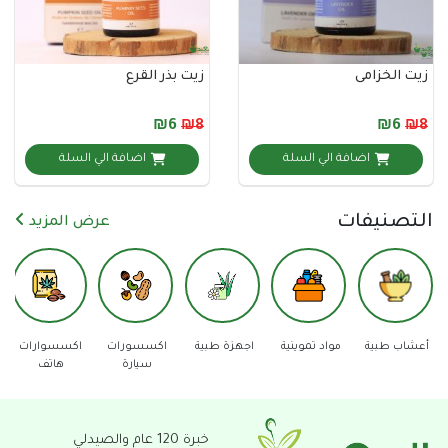
لخزامى
زيت بذر القرع
₪6
₪8
اضافة الي السلة
اضافة الي السلة
نيفات
عرض المزيد
 تموينية
اجهزة طبية
اكسسورات
اكسسوارات
دفاع عن
عدد وا
سيارة
هاتف
النفس
خبرة 120 عام والصيدلي