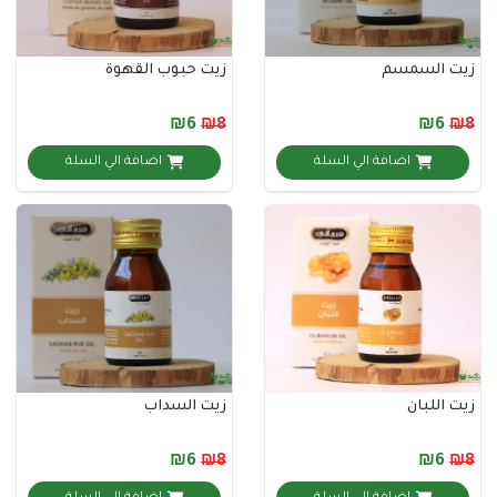
السمسم
زيت حبوب القهوة
₪6
₪8
اضافة الي السلة
اضافة الي السلة
لبان
زيت السداب
₪6
₪8