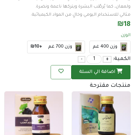
، كما يُرطّب البشرة ويتركها ناعمة ونضرة.
للاستخدام اليومي وخالٍ من المواد الكيميائية.
وزن 400 غم
وزن 700 غم
+₪10
ة:
+
-
اضافة الي السلة
ات مقترحة