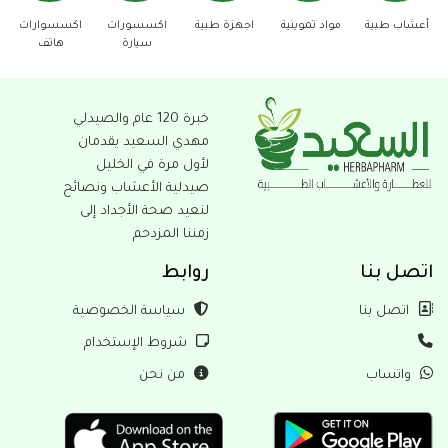
مواد تموينية
اجهزة طبية
اكسسورات
اكسسوارات
دفاع عن
ع
سيارة
هاتف
النفس
خبرة 120 عام والصيدلي
مهدي السعيد يقدمان
لأول مرة في الخليل
صيدلية الأعشاب ونصائح
لنعيد صحة الأجداد إلى
زمننا المزدحم
بنا
روابط
ل بنا
سياسة الخصوصية
شروط الإستخدام
ساب
من نحن