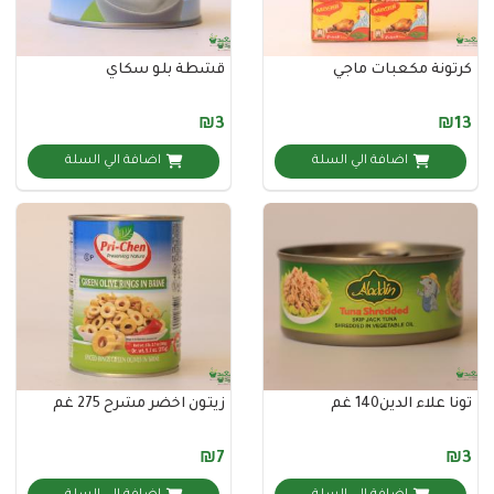
ة مكعبات ماجي
قشطة بلو سكاي
₪3
اضافة الي السلة
اضافة الي السلة
 الدين140 غم
زيتون اخضر مشرح 275 غم
₪7