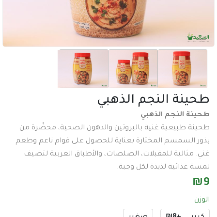
عدد وادوات
اكسسورات تصوير
طاقة شمسية
اكسسورات
ساعات
نة النجم الذهبي
سماعات
 النجم الذهبي
عرض جميع الأقسام
طبيعية غنية بالبروتين والدهون الصحية، محضّرة من
لسمسم المختارة بعناية للحصول على قوام ناعم وطعم
ثالية للمقبلات، الصلصات، والأطباق العربية لتضيف
ذائية لذيذة لكل وجبة.