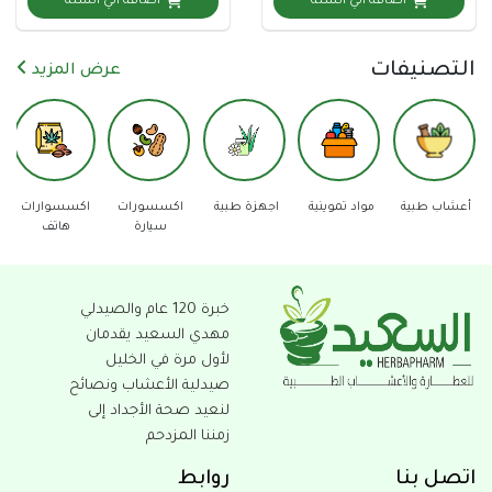
اضافة الي السلة
اضافة الي السلة
نيفات
عرض المزيد
مواد تموينية
اجهزة طبية
اكسسورات
اكسسوارات
دفاع عن
عدد
سيارة
هاتف
النفس
خبرة 120 عام والصيدلي
مهدي السعيد يقدمان
لأول مرة في الخليل
صيدلية الأعشاب ونصائح
لنعيد صحة الأجداد إلى
زمننا المزدحم
بنا
روابط