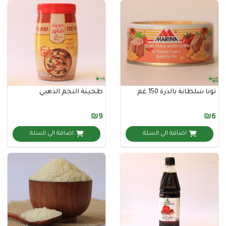
انة بالذرة 150 غم
طحينة النجم الذهبي
₪9
اضافة الي السلة
اضافة الي السلة