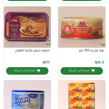
ا 160 غم
حلاوة شعر مكية الهلال
₪11
اضافة الي السلة
اضافة الي السلة