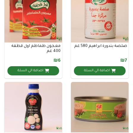
دورة ابراهيم 580 غم
معجون طماطم اول قطفة
400 غم
₪6
اضافة الي السلة
اضافة الي السلة