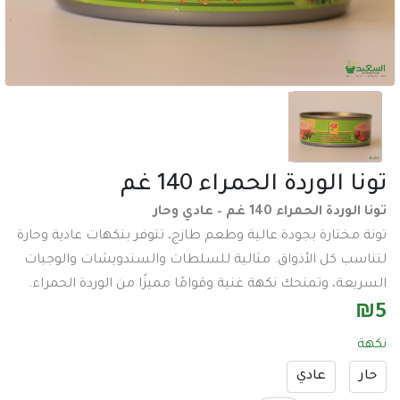
عدد وادوات
اكسسورات تصوير
طاقة شمسية
اكسسورات
ساعات
الوردة الحمراء 140 غم
سماعات
الحمراء 140 غم – عادي وحار
عرض جميع الأقسام
ختارة بجودة عالية وطعم طازج، تتوفر بنكهات عادية وحارة
 كل الأذواق. مثالية للسلطات والسندويشات والوجبات
ة، وتمنحك نكهة غنية وقوامًا مميزًا من الوردة الحمراء.
عادي