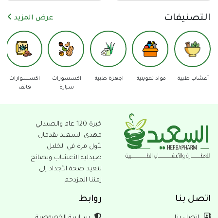
نيفات
عرض المزيد
مواد تموينية
اجهزة طبية
اكسسورات
اكسسوارات
دفاع عن
عدد
سيارة
هاتف
النفس
خبرة 120 عام والصيدلي
مهدي السعيد يقدمان
لأول مرة في الخليل
صيدلية الأعشاب ونصائح
لنعيد صحة الأجداد إلى
زمننا المزدحم
بنا
روابط