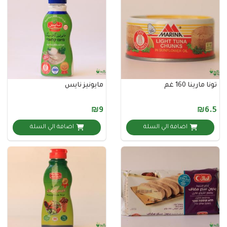
ا 160 غم
مايونيز نايس
₪9
اضافة الي السلة
اضافة الي السلة