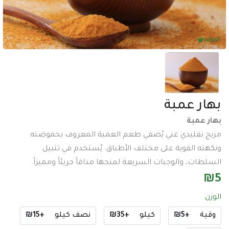
عدد وادوات
اكسسورات تصوير
طاقة شمسية
اكسسورات
ساعات
 عمبة
سماعات
مبة
عرض جميع الأقسام
تقليدي غني يُضفي طعم العمبة المعروف بحموضته
 القوية على مختلف الأطباق. يُستخدم في تتبيل
ت، والوجبات السريعة لمنحها مذاقاً جريئاً ومميزاً.
+₪5
كيلو
+₪35
نصف كيلو
+₪15