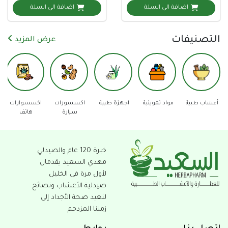
اضافة الي السلة
اضافة الي السلة
نيفات
عرض المزيد
د تموينية
اجهزة طبية
اكسسورات
اكسسوارات
دفاع عن
عدد و
سيارة
هاتف
النفس
خبرة 120 عام والصيدلي
مهدي السعيد يقدمان
لأول مرة في الخليل
صيدلية الأعشاب ونصائح
لنعيد صحة الأجداد إلى
زمننا المزدحم