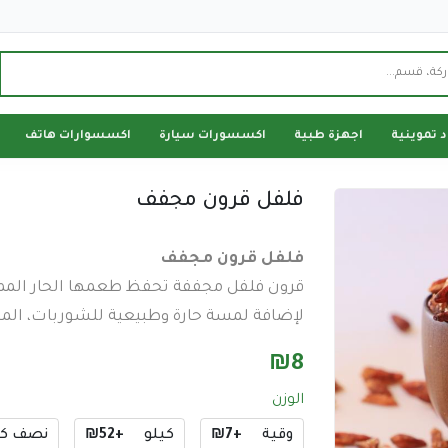
د تموينية
اجهزة طبية
اكسسورات سيارة
اكسسوارات هاتف
فلفل قرون مجفف
فلفل قرون مجفف
قرون فلفل مجففة تحفظ طعمها الحار الممي
لإضافة لمسة حارة وطبيعية للشوربات، ال
₪
8
الوزن
وقية
+₪7
كيلو
+₪52
نصف كي