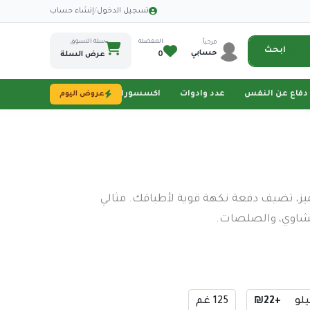
·
تسجيل الدخول
/
إنشاء حساب
المفضلة
سلة التسوق
مرحباً
ابحث
حسابي
0
عرض السلة
دفاع عن النفس
عدد وادوات
اكسسورات تصوير
طاقة شمسية
عروض اليوم
ز، تضيف دفعة نكهة قوية لأطباقك. مثالي
مشاوي، والصلصات.
لو
+₪22
125 غم