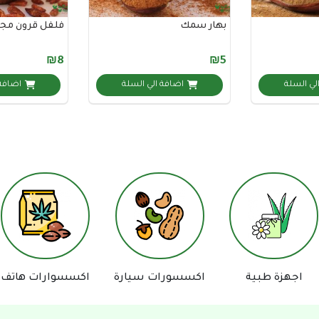
بهار سمك
فلفل قرون مج
₪8
₪5
لي السلة
اضافة الي السلة
اضافة 
طبية
اكسسورات سيارة
اكسسوارات هاتف
دفا