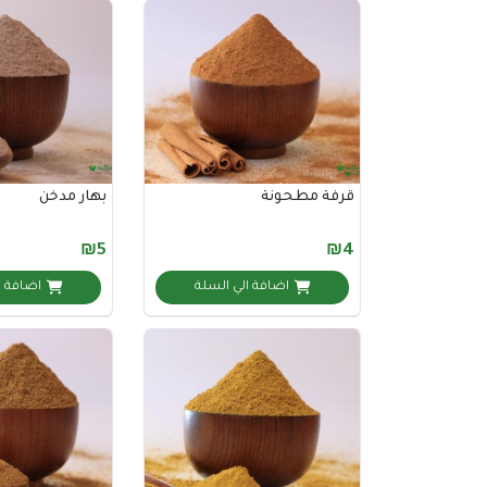
قرفة مطحونة
بهار مدخن
₪5
₪4
اضافة الي السلة
اضافة ا