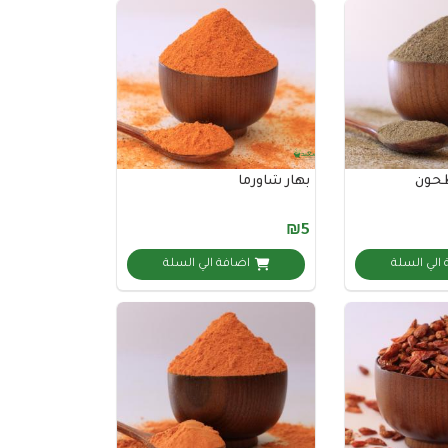
طحون
بهار شاورما
₪5
الي السلة
اضافة الي السلة