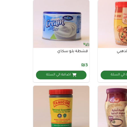
لذهبي
قشطة بلو سكاي
₪3
الي السلة
اضافة الي السلة