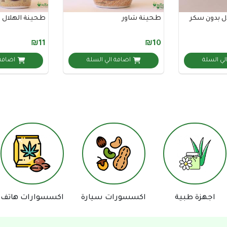
ل بدون سكر
طحينة شاور
طحينة الهلال
₪11
₪10
لي السلة
اضافة الي السلة
اضافة 
اجهزة طبية
اكسسورات سيارة
اكسسوارات هاتف