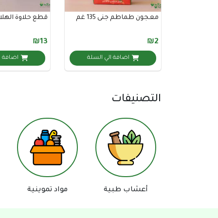
معجون طماطم جنى 135 غم
قطع حلاوة الهلا
₪13
₪2
اضافة الي السلة
اضافة ا
التصنيفات
أعشاب طبية
مواد تموينية