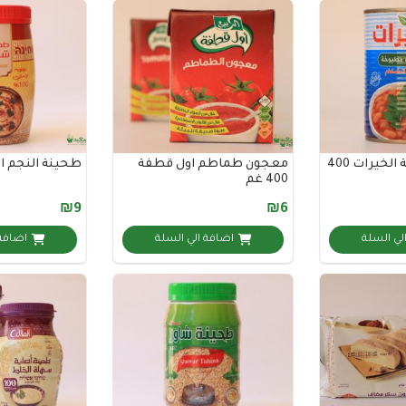
فاصوليا مطبوخة الخيرات 400
معجون طماطم اول قطفة
طحينة النجم ا
400 غم
₪9
₪6
لي السلة
اضافة الي السلة
اضافة 