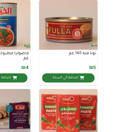
تونا فلة 140 غم
غم
₪4
₪5
اضافة الي السلة
اضافة ا