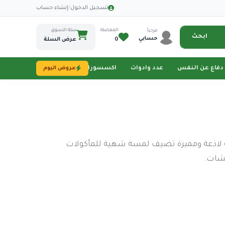
·
تسجيل الدخول
/
إنشاء حساب
المفضلة
سلة التسوق
مرحباً
ابحث
حسابي
0
عرض السلة
دفاع عن النفس
عدد وادوات
اكسسورات تصوير
طاقة شمسية
عروض اليوم
 لاذعة ومميزة تضيف لمسة شهية للمأكولات
يشات.