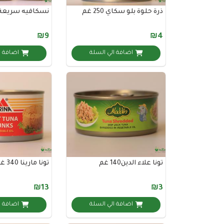
ذرة حلوة بلو سكاي 250 غم
نسكافيه سريعة 
₪9
₪4
اضافة الي السلة
اضافة ا
تونا علاء الدين140 غم
تونا مارينا 340 غم
₪13
₪3
اضافة الي السلة
اضافة ا