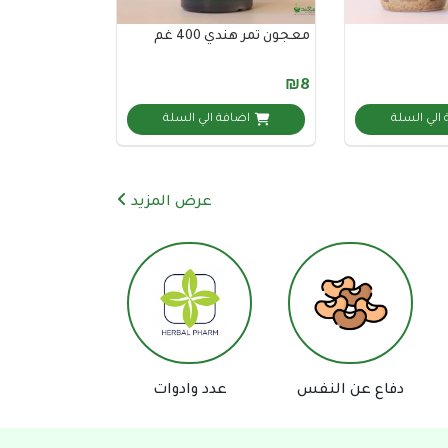
معجون تمر هندي 400 غم
₪8
الي السلة
اضافة الي السلة
عرض المزيد
مساعد السعيد للعطارة والأعشاب
الطبية
دفاع عن النفس
عدد وادوات
اكسسورات تصو
متصل الآن