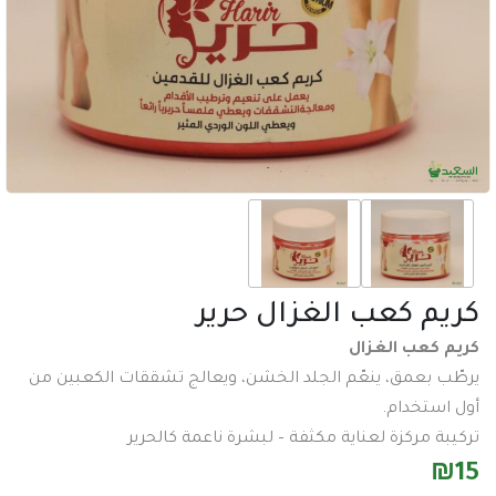
عدد وادوات
اكسسورات تصوير
طاقة شمسية
اكسسورات
ساعات
سماعات
عرض جميع الأقسام
م كعب الغزال حرير
كعب الغزال
بعمق، ينعّم الجلد الخشن، ويعالج تشققات الكعبين من
تخدام.
 مركزة لعناية مكثفة – لبشرة ناعمة كالحرير