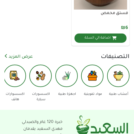
 محمص
اضافة الي السلة
نيفات
عرض المزيد
مواد تموينية
اجهزة طبية
اكسسورات
اكسسوارات
دفاع عن
عد
سيارة
هاتف
النفس
خبرة 120 عام والصيدلي
مهدي السعيد يقدمان