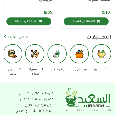
 الشوك
مر بطارخ
₪35
اضافة الي السلة
اضافة الي السلة
نيفات
عرض المزيد
اد تموينية
اجهزة طبية
اكسسورات
اكسسوارات
دفاع عن
عدد 
سيارة
هاتف
النفس
خبرة 120 عام والصيدلي
مهدي السعيد يقدمان
لأول مرة في الخليل
صيدلية الأعشاب ونصائح