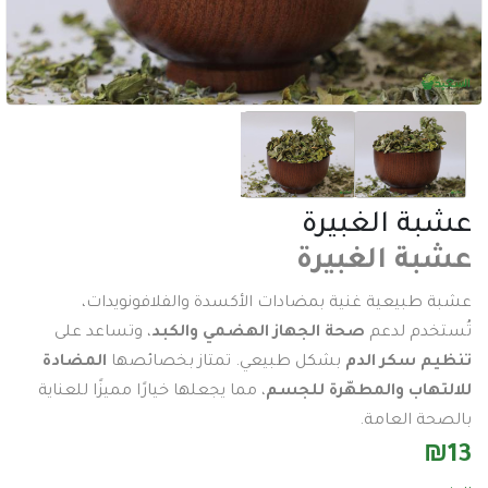
عدد وادوات
اكسسورات تصوير
طاقة شمسية
اكسسورات
ساعات
ة الغبيرة
سماعات
ة الغبيرة
عرض جميع الأقسام
بيعية غنية بمضادات الأكسدة والفلافونويدات،
دم لدعم
صحة الجهاز الهضمي والكبد
، وتساعد على
 سكر الدم
بشكل طبيعي. تمتاز بخصائصها
المضادة
هاب والمطهّرة للجسم
، مما يجعلها خيارًا مميزًا للعناية
 العامة.