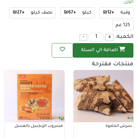
+₪12
كيلو
+₪67
نصف كيلو
+₪27
ة:
+
-
اضافة الي السلة
ات مقترحة
لحلاوة
مشروب الزنجبيل بالعسل