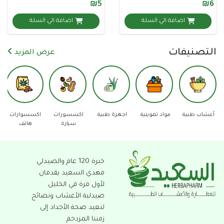
₪5
اضافة الي السلة
اضافة الي السلة
نيفات
عرض المزيد
د تموينية
اجهزة طبية
اكسسورات
اكسسوارات
دفاع عن
عدد و
سيارة
هاتف
النفس
خبرة 120 عام والصيدلي
مهدي السعيد يقدمان
لأول مرة في الخليل
صيدلية الأعشاب ونصائح
لنعيد صحة الأجداد إلى
زمننا المزدحم