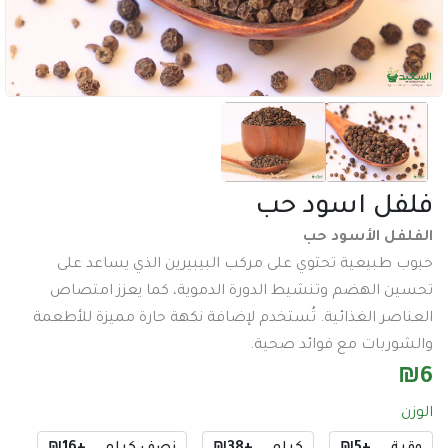
عدد وادوات
اكسسورات تصوير
طاقة شمسية
اكسسورات
ساعات
ل اسود حب
سماعات
ل الأسود حب
عرض جميع الأقسام
بيعية تحتوي على مركب البيبيرين الذي يساعد على
 الهضم وتنشيط الدورة الدموية، كما يعزز امتصاص
ر الغذائية. تُستخدم لإضافة نكهة حارة مميزة للأطعمة
ربات مع فوائد صحية.