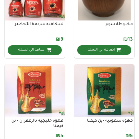
ة سوبر
نسكافيه سريعة التحضير
₪9
اضافة الي السلة
اضافة الي السلة
سعودية -بن كيفنا
قهوة خليجية بالزعفران - بن
كيفنا
₪5