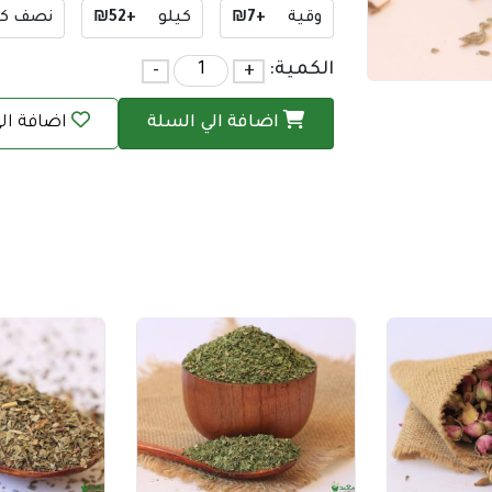
وقية
+₪7
كيلو
+₪52
نصف كي
الكمية:
+
-
اضافة الي السلة
اضافة ال