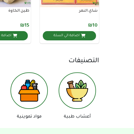
شاي النمر
طين الخاوة
₪15
₪10
اضافة الي السلة
اضافة ا
التصنيفات
أعشاب طبية
مواد تموينية
اجهزة