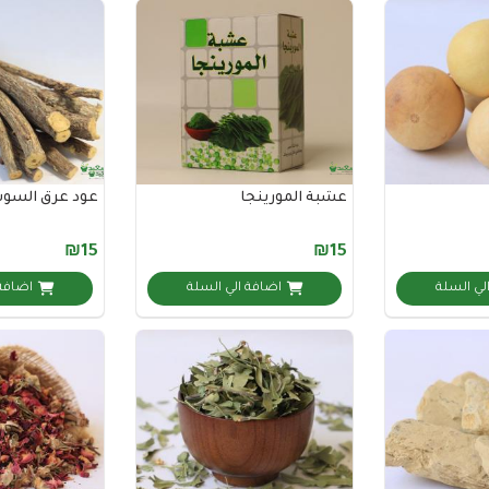
عشبة المورينجا
عود عرق السو
₪15
₪15
لي السلة
اضافة الي السلة
اضافة 