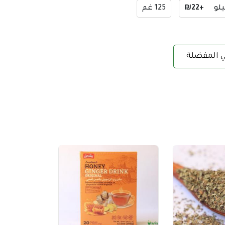
لو
+₪22
125 غم
ي المفضلة