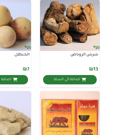
شرش الروباص
الحنظل
₪7
₪13
اضافة الي السلة
اضافة ا