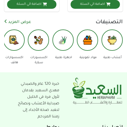
اضافة الي السلة
اضافة الي السلة
نيفات
عرض المزيد
واد تموينية
اجهزة طبية
اكسسورات
اكسسوارات
دفاع عن
عدد 
سيارة
هاتف
النفس
خبرة 120 عام والصيدلي
مهدي السعيد يقدمان
لأول مرة في الخليل
صيدلية الأعشاب ونصائح
لنعيد صحة الأجداد إلى
زمننا المزدحم