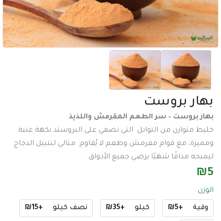
عدد وادوات
اكسسورات تصوير
طاقة شمسية
اكسسورات
ساعات
ر بروست
سماعات
بروست – سر الطعم المقرمش واللذيذ
عرض جميع الأقسام
توازن من التوابل التي تضفي على البروستد نكهة غنية
، مع قوام مقرمش وطعم لا يُقاوم. مثالي لتتبيل الدجاج
 مذاقًا شهيًا يرضي جميع الأذواق.
+₪5
كيلو
+₪35
نصف كيلو
+₪15