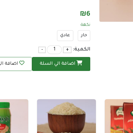
₪
6
نكهة
حار
عادي
الكمية:
+
-
اضافة الي السلة
اضافة ال