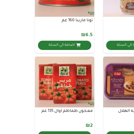
تونا مارينا 160 غم
₪6.5
الي السلة
اضافة الي السلة
 الهلال
معجون طماطم اوال 135 غم
₪2