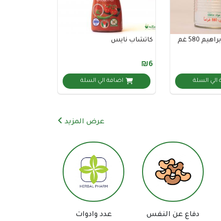
م 580 غم
كاتشاب نايس
₪6
الي السلة
اضافة الي السلة
عرض المزيد
مساعد السعيد للعطارة والأعشاب
الطبية
دفاع عن النفس
عدد وادوات
اكسسورات تص