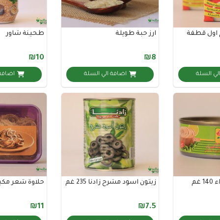
اول قطفة
ارز حبة طويلة
طحينة شاور
₪10
₪8
لي السلة
اضافة الي السلة
اضافة 
 غم
زيتون اسود مشرح زادنا 235 غم
حلاوة شعر مكية
₪11
₪7.5