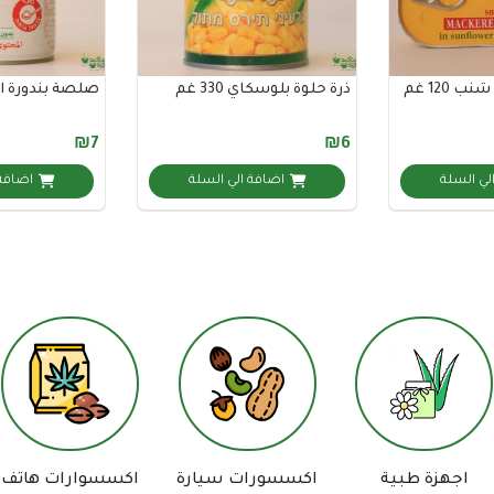
120 غم
ذرة حلوة بلوسكاي 330 غم
صلصة بندورة ابراهي
₪7
₪6
لي السلة
اضافة الي السلة
اضافة 
اجهزة طبية
اكسسورات سيارة
اكسسوارات هاتف