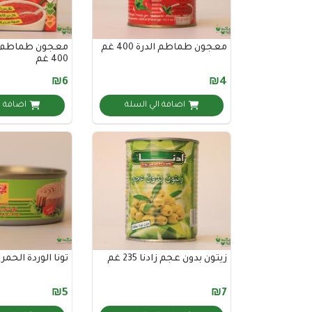
معجون طماطم الدرة 400 غم
معجون طماطم 
400 غم
₪6
₪4
اضافة الي السلة
اضافة ا
زيتون بدون عجم زادنا 235 غم
تونا الوردة الحمراء 140
₪5
₪7