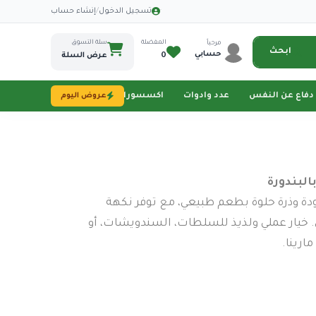
·
تسجيل الدخول
/
إنشاء حساب
المفضلة
سلة التسوق
مرحباً
ابحث
حسابي
0
عرض السلة
دفاع عن النفس
عدد وادوات
اكسسورات تصوير
طاقة شمسية
عروض اليوم
ودة وذرة حلوة بطعم طبيعي، مع توفر نكهة
اق. خيار عملي ولذيذ للسلطات، السندويشات، أو
ارينا.