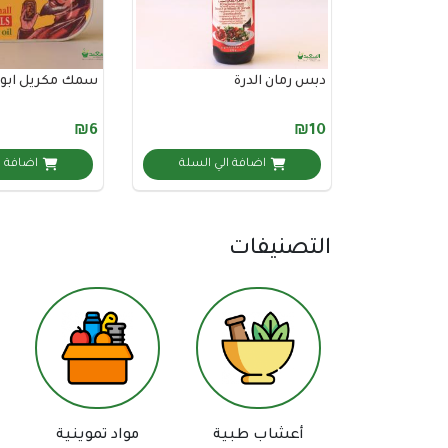
دبس رمان الدرة
سمك مكريل ابو شنب 
₪6
₪10
اضافة الي السلة
اضافة ا
التصنيفات
أعشاب طبية
مواد تموينية