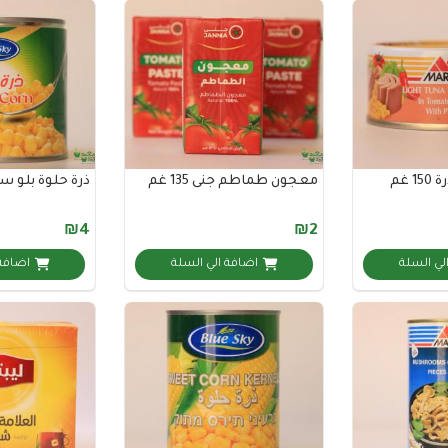
 غم
معجون طماطم جنى 135 غم
ذرة حلوة بلو سكاي 0
₪4
₪2
لي السلة
اضافة الي السلة
اضافة 