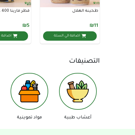
طحينة الهلال
فطر مارينا 400 غم
₪5
₪11
اضافة الي السلة
اضافة ا
التصنيفات
أعشاب طبية
مواد تموينية