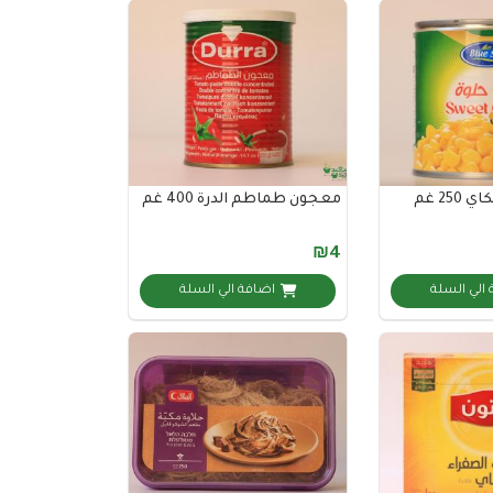
25 غم
معجون طماطم الدرة 400 غم
₪4
الي السلة
اضافة الي السلة