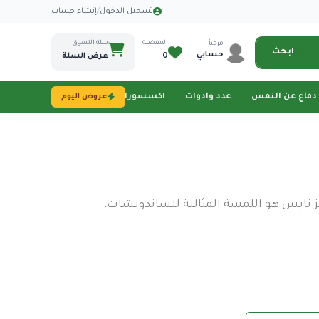
·
تسجيل الدخول
/
إنشاء حساب
المفضلة
سلة التسوق
مرحباً
ابحث
حسابي
0
عرض السلة
دفاع عن النفس
عدد وادوات
اكسسورات تصوير
طاقة شمسية
عروض اليوم
يز نايس هو اللمسة المثالية للساندويشات،