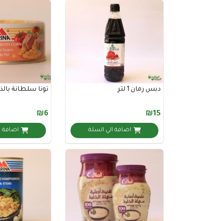
دبس رمان 1 لتر
تونا سلطانة بالذرة 150
₪6
₪15
اضافة الي السلة
اضافة ا