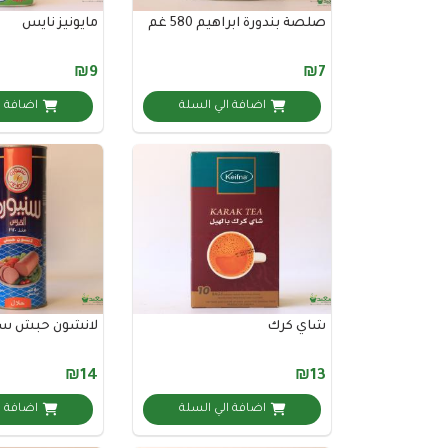
صلصة بندورة ابراهيم 580 غم
مايونيز نايس
₪9
₪7
اضافة الي السلة
اضافة ا
شاي كرك
لانشون حبش سن
₪14
₪13
اضافة الي السلة
اضافة ا