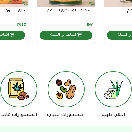
ذرة حلوة بلوسكاي 330 غم
شاي ليبتون
₪10
₪6
لي السلة
اضافة الي السلة
اضافة 
اجهزة طبية
اكسسورات سيارة
اكسسوارات هاتف