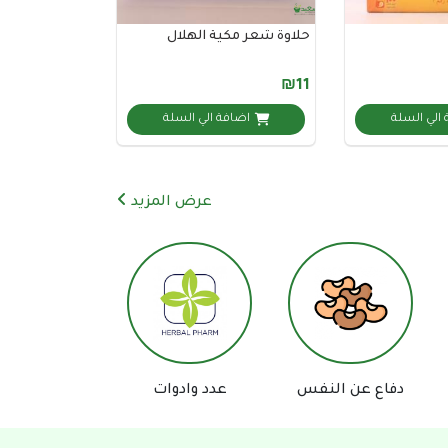
حلاوة شعر مكية الهلال
₪11
الي السلة
اضافة الي السلة
عرض المزيد
مساعد السعيد للعطارة والأعشاب
الطبية
دفاع عن النفس
عدد وادوات
اكسسورات تصوي
متصل الآن