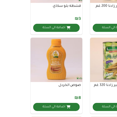
 200 غم
قشطة بلو سكاي
₪3
الي السلة
اضافة الي السلة
نا 320 غم
صوص الخردل
₪8
الي السلة
اضافة الي السلة