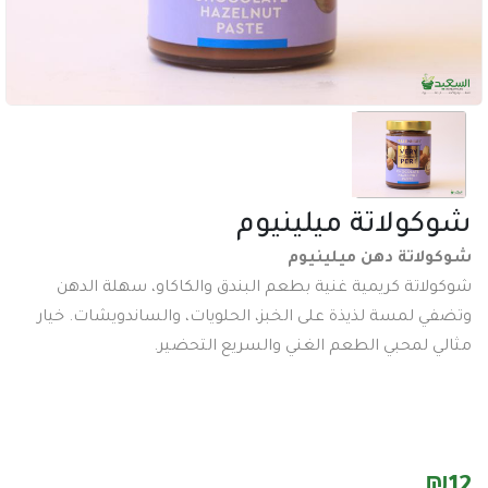
عدد وادوات
اكسسورات تصوير
طاقة شمسية
اكسسورات
ساعات
ولاتة ميلينيوم
سماعات
اتة دهن ميلينيوم
عرض جميع الأقسام
تة كريمية غنية بطعم البندق والكاكاو، سهلة الدهن
لمسة لذيذة على الخبز، الحلويات، والساندويشات. خيار
لمحبي الطعم الغني والسريع التحضير.