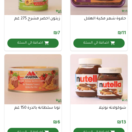
 شعر مكية الهلال
زيتون اخضر مشرح 275 غم
₪7
اضافة الي السلة
اضافة الي السلة
تة نوتيلا
تونا سلطانة بالذرة 150 غم
₪6