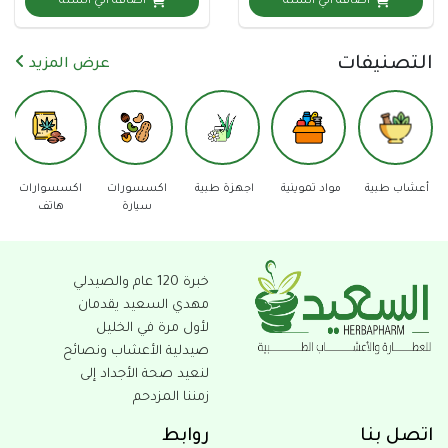
اضافة الي السلة
اضافة الي السلة
نيفات
عرض المزيد
مواد تموينية
اجهزة طبية
اكسسورات
اكسسوارات
دفاع عن
عدد
سيارة
هاتف
النفس
خبرة 120 عام والصيدلي
مهدي السعيد يقدمان
لأول مرة في الخليل
صيدلية الأعشاب ونصائح
لنعيد صحة الأجداد إلى
زمننا المزدحم
بنا
روابط